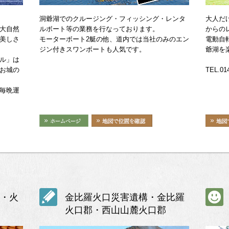
洞爺湖でのクルージング・フィッシング・レンタ
大人だ
大自然
ルボート等の業務を行なっております。
からの
美しさ
モーターボート2艇の他、道内では当社のみのエン
電動自
ジン付きスワンボートも人気です。
爺湖を
ル」は
お城の
TEL.014
毎晩運
・火
金比羅火口災害遺構・金比羅
火口郡・西山山麓火口郡