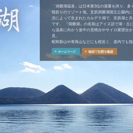
「洞爺湖温泉」は日本第3位の湯量を誇り、多
指折りのリゾート地。支笏洞爺湖国立公園内に
没によって生まれたカルデラ湖で、支笏湖と共
です。 『洞爺湖』の名前はアイヌ語で湖・丘に
ら温泉に向かう途中の見晴台やサイロ展望台か
見。
昭和新山や有珠山などにも程近く、道内でも指