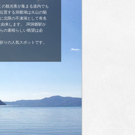
くの観光客が集まる道内でも
位置する洞爺湖は火山の陥
に北限の不凍湖として有名
由来します。 JR洞爺駅か
らの素晴らしい眺望は必
折りの人気スポットです。