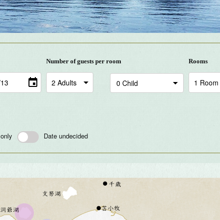
Number of guests per room
Rooms
 only
Date undecided