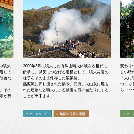
月の噴火
2000年3月に噴火した有珠山噴火体験を次世代に
変わり
返して
伝承し、減災につなげる遺構として、噴火災害の
しい時
装置な
様子をそのまま保存した散策路。
「人に
熱泥流に押し流された橋や、泥流、火山灰に埋も
つまで
、その
れた建物など噴火による被害を目の当たりにする
ら････
示が行
ことが出来ます。