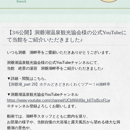
【3/6公開】洞爺湖温泉観光協会様の公式YouTubeに
て当館をご紹介いただきました♪
いつも洞爺 湖畔亭をご愛顧いただきありがとうございます。
洞爺湖温泉観光協会様の公式YouTubeチャンネルにて、
当館 絶景の湯宿 洞爺湖畔亭をご紹介いただきました♪
▼詳細・閲覧はこちら。
【洞爺湖_part 29】ホテルどきどきわくわくツアー！in湖畔亭
▼洞爺湖温泉観光協会YouTubeチャンネル
https://www.youtube.com/channel/UCbIl6jhI6lq_k6TisBcxFLw
※チャンネル登録よろしくお願いします。
動画では、湖畔亭スタッフとともに館内を巡り、
お部屋の様子や、当館自慢の大浴場と露天風呂から望める雄大な洞
爺湖の景色や、