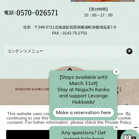
【受付時間】
10：00～17：00
住所 〒049-5721北海道虻田郡洞爺湖町洞爺湖温泉7-8
FAX：0142-75-2753
コンテンツメニュー
This website uses cookies to improve your user experience. By 
野口観光グループ一覧
continuing to use this website, you have agreed with our cookie 
consent. For futher information, please check the 
Private Policy
.
Agree
COPYRIGHT ©
2026 【公式・ベストレ－ト保証】洞爺湖温泉 洞爺 湖畔亭｜北海道