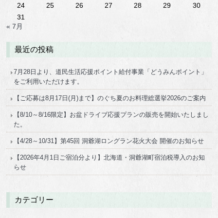
24
25
26
27
28
29
30
31
« 7月
最近の投稿
7月28日より、道民生活応援ポイント給付事業「どうみんポイント」
をご利用いただけます。
【ご応募は8月17日(月)まで】のぐち夏のお料理総選挙2026のご案内
【8/10～8/16限定】お盆ドライブ応援プランの販売を開始いたしまし
た。
【4/28～10/31】第45回 洞爺湖ロングラン花火大会 開催のお知らせ
【2026年4月1日ご宿泊分より】北海道・洞爺湖町宿泊税導入のお知
らせ
カテゴリー