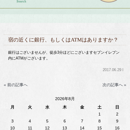
宿の近くに銀行、もしくはATMはありますか？
銀行はございませんが、徒歩3分ほどにございますセブンイレブン
内にATMがございます。
2017.06.29 l
« 前の記事へ
次の記事へ »
2026年8月
月
火
水
木
金
土
日
1
2
3
4
5
6
7
8
9
10
11
12
13
14
15
16