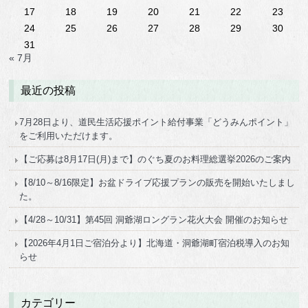
17
18
19
20
21
22
23
24
25
26
27
28
29
30
31
« 7月
最近の投稿
7月28日より、道民生活応援ポイント給付事業「どうみんポイント」
をご利用いただけます。
【ご応募は8月17日(月)まで】のぐち夏のお料理総選挙2026のご案内
【8/10～8/16限定】お盆ドライブ応援プランの販売を開始いたしまし
た。
【4/28～10/31】第45回 洞爺湖ロングラン花火大会 開催のお知らせ
【2026年4月1日ご宿泊分より】北海道・洞爺湖町宿泊税導入のお知
らせ
カテゴリー