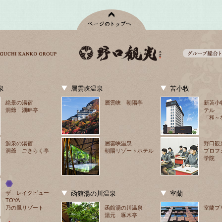
泉
層雲峡温泉
苫小牧
絶景の湯宿
層雲峡 朝陽亭
新苫小
洞爺 湖畔亭
テル
「和～
源泉の湯宿
層雲峡温泉
野口観
洞爺 ごきらく亭
朝陽リゾートホテル
プロフ
学院
ザ　レイクビュー
函館湯の川温泉
室蘭
TOYA
乃の風リゾート
函館湯の川温泉
室蘭プ
湯元 啄木亭