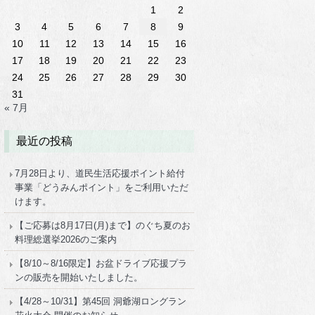
1
2
3
4
5
6
7
8
9
10
11
12
13
14
15
16
17
18
19
20
21
22
23
24
25
26
27
28
29
30
31
« 7月
最近の投稿
7月28日より、道民生活応援ポイント給付
事業「どうみんポイント」をご利用いただ
けます。
【ご応募は8月17日(月)まで】のぐち夏のお
料理総選挙2026のご案内
【8/10～8/16限定】お盆ドライブ応援プラ
ンの販売を開始いたしました。
【4/28～10/31】第45回 洞爺湖ロングラン