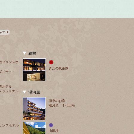
箱根
牧プリンスホ
きたの風茶寮
なごみ～」
光ホテル
ェッショナル
湯河原
源泉のお宿
湯河原 千代田荘
リンスホテル
山翠楼