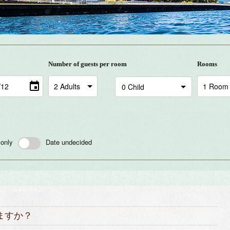
Number of guests per room
Rooms
 only
Date undecided
ますか？