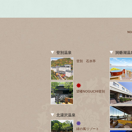
登別温泉
洞爺湖温
登別 石水亭
望楼NOGUCHI登別
北湯沢温泉
緑の風リゾート