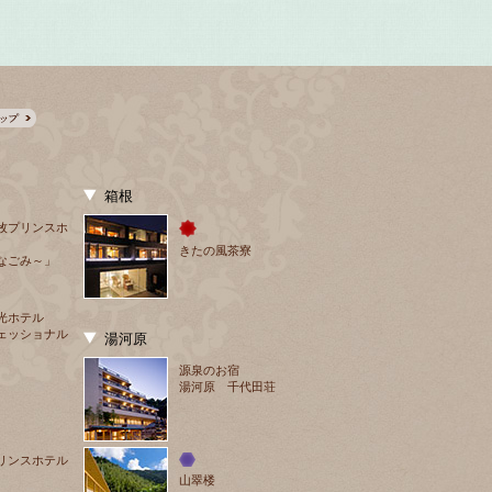
箱根
牧プリンスホ
きたの風茶寮
なごみ～」
光ホテル
ェッショナル
湯河原
源泉のお宿
湯河原 千代田荘
リンスホテル
山翠楼