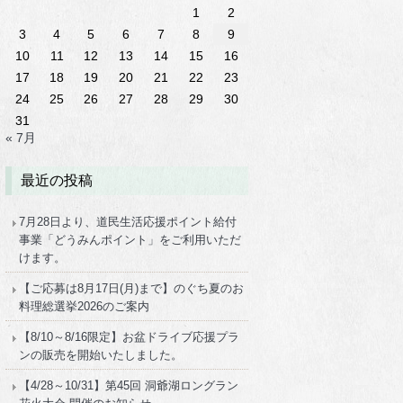
1
2
3
4
5
6
7
8
9
10
11
12
13
14
15
16
17
18
19
20
21
22
23
24
25
26
27
28
29
30
31
« 7月
最近の投稿
7月28日より、道民生活応援ポイント給付
事業「どうみんポイント」をご利用いただ
けます。
【ご応募は8月17日(月)まで】のぐち夏のお
料理総選挙2026のご案内
【8/10～8/16限定】お盆ドライブ応援プラ
ンの販売を開始いたしました。
【4/28～10/31】第45回 洞爺湖ロングラン