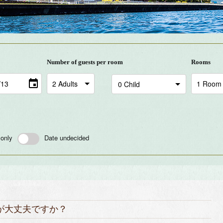
Number of guests per room
Rooms
 only
Date undecided
が大丈夫ですか？