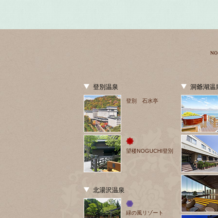
登別温泉
洞爺湖温
登別 石水亭
望楼NOGUCHI登別
北湯沢温泉
緑の風リゾート