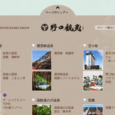
泉
層雲峡温泉
苫小牧
絶景の湯宿
層雲峡 朝陽亭
新苫小
洞爺 湖畔亭
テル
「和～
源泉の湯宿
層雲峡温泉
野口観
洞爺 ごきらく亭
朝陽リゾートホテル
プロフ
学院
ザ　レイクビュー
函館湯の川温泉
室蘭
TOYA
乃の風リゾート
函館湯の川温泉
室蘭プ
湯元 啄木亭