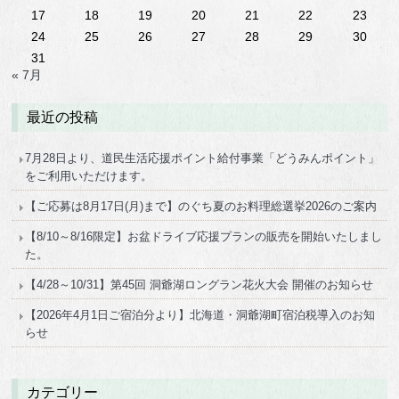
17
18
19
20
21
22
23
24
25
26
27
28
29
30
31
« 7月
最近の投稿
7月28日より、道民生活応援ポイント給付事業「どうみんポイント」
をご利用いただけます。
【ご応募は8月17日(月)まで】のぐち夏のお料理総選挙2026のご案内
【8/10～8/16限定】お盆ドライブ応援プランの販売を開始いたしまし
た。
【4/28～10/31】第45回 洞爺湖ロングラン花火大会 開催のお知らせ
【2026年4月1日ご宿泊分より】北海道・洞爺湖町宿泊税導入のお知
らせ
カテゴリー