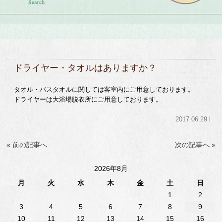
ドライヤー・タオルはありますか？
タオル・バスタオルに関しては客室内にご用意しております。
ドライヤーは大浴場脱衣所にご用意しております。
2017.06.29 l
« 前の記事へ
次の記事へ »
2026年8月
月
火
水
木
金
土
日
1
2
3
4
5
6
7
8
9
10
11
12
13
14
15
16