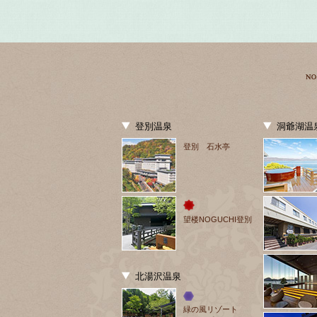
登別温泉
洞爺湖温
登別 石水亭
望楼NOGUCHI登別
北湯沢温泉
緑の風リゾート