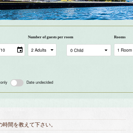
Number of guests per room
Rooms
 only
Date undecided
の時間を教えて下さい。