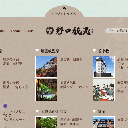
泉
層雲峡温泉
苫小牧
絶景の湯宿
層雲峡 朝陽亭
新苫小
洞爺 湖畔亭
テル
「和～
源泉の湯宿
層雲峡温泉
野口観
洞爺 ごきらく亭
朝陽リゾートホテル
プロフ
学院
ザ　レイクビュー
函館湯の川温泉
室蘭
TOYA
乃の風リゾート
函館湯の川温泉
室蘭プ
湯元 啄木亭