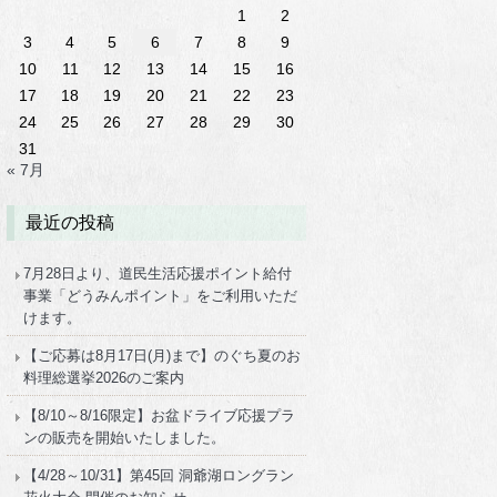
1
2
3
4
5
6
7
8
9
10
11
12
13
14
15
16
17
18
19
20
21
22
23
24
25
26
27
28
29
30
31
« 7月
最近の投稿
7月28日より、道民生活応援ポイント給付
事業「どうみんポイント」をご利用いただ
けます。
【ご応募は8月17日(月)まで】のぐち夏のお
料理総選挙2026のご案内
【8/10～8/16限定】お盆ドライブ応援プラ
ンの販売を開始いたしました。
【4/28～10/31】第45回 洞爺湖ロングラン