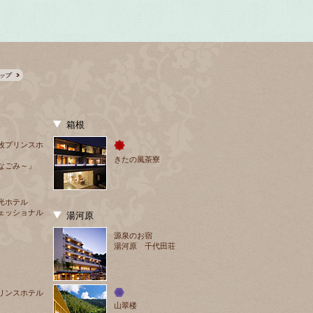
箱根
牧プリンスホ
きたの風茶寮
なごみ～」
光ホテル
ェッショナル
湯河原
源泉のお宿
湯河原 千代田荘
リンスホテル
山翠楼