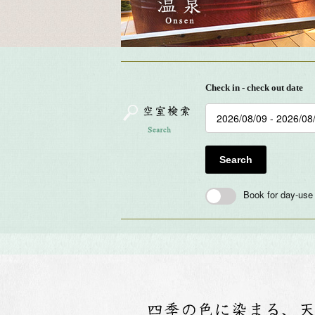
Check in - check out date
Search
Book for day-use