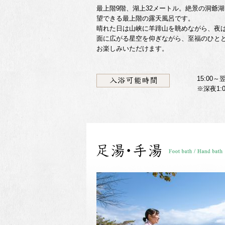
最上階9階、湖上32メートル。絶景の洞爺
望できる最上階の露天風呂です。
晴れた日は山峡に羊蹄山を眺めながら、夜
面に広がる星空を仰ぎながら、至福のひと
お楽しみいただけます。
15:00～翌
※深夜1